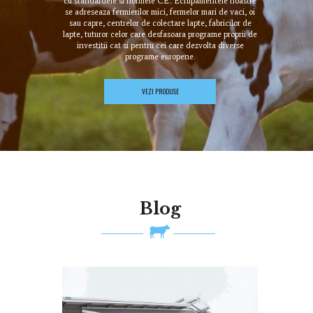
cu standardele si normele CE.. Echipamentele noastre
se adreseaza fermierilor mici, fermelor mari de vaci, oi
sau capre, centrelor de colectare lapte, fabricilor de
lapte, tuturor celor care desfasoara programe proprii de
investitii cat si pentru cei care dezvolta diverse
programe europene.
VEZI PRODUSE
Blog