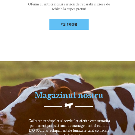
Oferim clientilor nostri servicii de reparatii si piese de
schimb la super-preturi.
VEZI PRODUSE
Magazinul nostru
Calitatea produselor si serviciilor oferite este urmarita
permanent prin sistemul de management al calitatii
ISO 9001, iar echipamentele furnizate sunt conforme