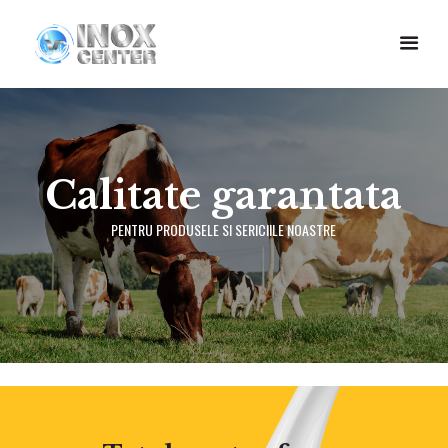
C
a
l
i
t
a
t
e
g
a
r
a
n
t
a
t
a
PENTRU PRODUSELE SI SERICIILE NOASTRE
CONTACTEAZA-NE!